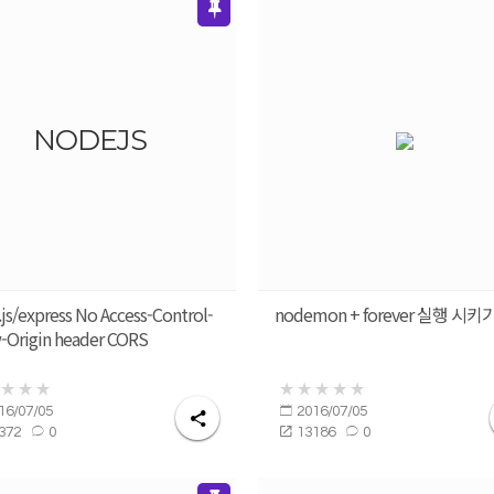
NODEJS
js/express No Access-Control-
nodemon + forever 실행 시키
-Origin header CORS
16/07/05
2016/07/05
372
0
13186
0