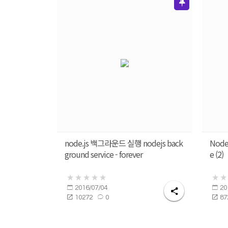
node.js 백그라운드 실행 nodejs back
Node.
ground service - forever
e (2)
2016/07/04
20
10272
0
87