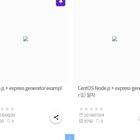
js + express generator exampl
CentOS Node.js + express-gen
r (1) 설치
16/06/30
2016/07/04
20
0
8792
0
1