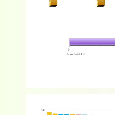
0
FusionCharts XT Trial
220